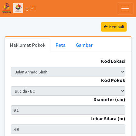
e-PT
Kembali
Maklumat Pokok
Peta
Gambar
Kod Lokasi
Kod Pokok
Diameter (cm)
Lebar Silara (m)